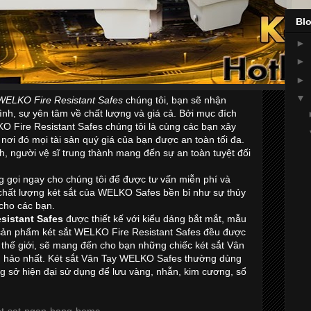
Blo
►
►
►
▼
WELKO Fire Resistant Safes
chúng tôi, bạn sẽ nhận
nh, sự yên tâm về chất lượng và giá cả. Bởi mục đích
O Fire Resistant Safes chúng tôi là cùng các bạn xây
ơi đó mọi tài sản quý giá của bạn được an toàn tối đa.
h, người vệ sĩ trung thành mang đến sự an toàn tuyệt đối
gọi ngay cho chúng tôi để được tư vấn miễn phí và
 chất lượng két sắt của WELKO Safes bền bỉ như sự thủy
cho các bạn.
esistant Safes
được thiết kế với kiểu dáng bắt mắt, mẫu
 sản phẩm két sắt WELKO Fire Resistant Safes đều được
 thế giới, sẽ mang đến cho bạn những chiếc két sắt Vân
 hảo nhất. Két sắt Vân Tay WELKO Safes thường dùng
ng sở hiện đại sử dụng để lưu vàng, nhẫn, kim cương, sổ