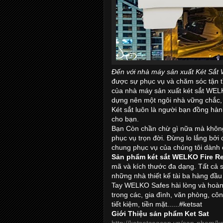
Đến với nhà máy sản xuất Két Sắt
được sự phục vụ và chăm sóc tận tì
của nhà máy sản xuất két sắt WELK
dựng nên một ngôi nhà vững chắc, n
Két sắt luôn là người bạn đồng hàn
cho bạn.
Bạn Còn chần chừ gì nữa mà không 
phục vụ trọn đời. Đừng lo lắng bởi
chung phục vụ của chúng tôi dành 
Sản phẩm két sắt WELKO
Fire R
mã và kích thước đa dạng. Tất cả
những nhà thiết kế tài ba hàng đầu
Tay WELKO Safes hài lòng và hoàn
trong các, gia đình, văn phòng, cô
tiết kiệm, tiền mặt......#ketsat
Giới Thiệu sản phẩm Ket Sat