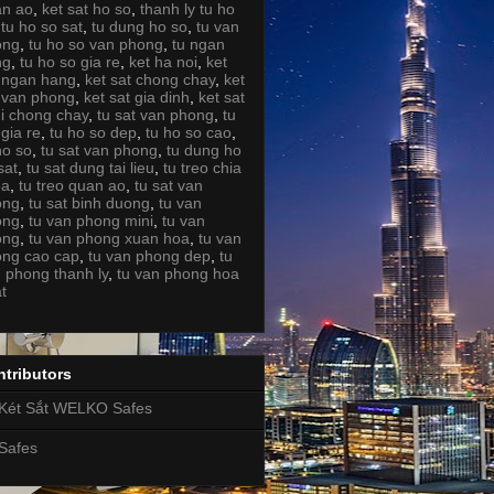
an ao
,
ket sat ho so
,
thanh ly tu ho
,
tu ho so sat
,
tu dung ho so
,
tu van
ong
,
tu ho so van phong
,
tu ngan
ng
,
tu ho so gia re
,
ket ha noi
,
ket
 ngan hang
,
ket sat chong chay
,
ket
 van phong
,
ket sat gia dinh
,
ket sat
i chong chay
,
tu sat van phong
,
tu
 gia re
,
tu ho so dep
,
tu ho so cao
,
ho so
,
tu sat van phong
,
tu dung ho
sat
,
tu sat dung tai lieu
,
tu treo chia
oa
,
tu treo quan ao
,
tu sat van
ong
,
tu sat binh duong
,
tu van
ong
,
tu van phong mini
,
tu van
ong
,
tu van phong xuan hoa
,
tu van
ng cao cap
,
tu van phong dep
,
tu
 phong thanh ly
,
tu van phong hoa
t
tributors
Két Sắt WELKO Safes
Safes