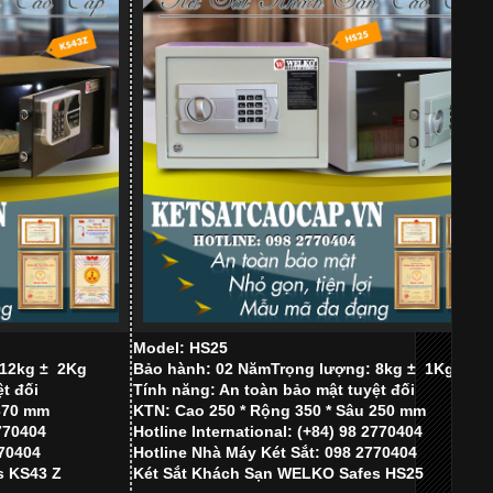
Model: HS25
 12kg ±
2Kg
Bảo hành: 02 Năm
Trọng lượng: 8kg ±
1Kg
t đối
Tính năng: An toàn bảo mật tuyệt đối
 370 mm
KTN: Cao 250 * Rộng 350 * Sâu 250 mm
2770404
Hotline International: (+84) 98 2770404
770404
Hotline Nhà Máy Két Sắt: 098 2770404
s KS43 Z
Két Sắt Khách Sạn WELKO Safes HS25