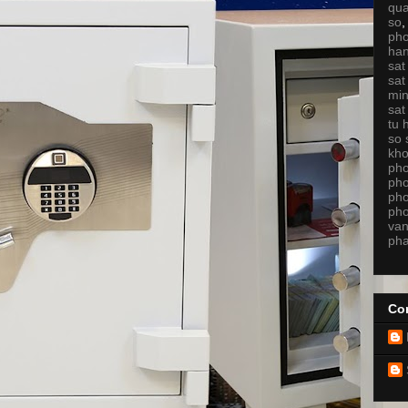
qu
so
ph
ha
sat
sat
min
sat
tu 
so 
kh
ph
ph
ph
pho
van
pha
Con