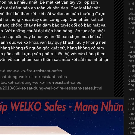
chọn mua nhiều nhất. Bề mặt két vân tay với lớp sơn
ket
ện đại đảm bảo an toàn và bền đẹp. Các loại két sắt
res
pha
về thiết kế thân két. két sắt welko an toàn thường được
els
đặt hệ thống khóa dày dặn, cứng cáp. Sản phẩm két sắt
kha
h năng chống cháy nên đảm bảo tuyệt đối độ bảo mật và
sat
ạn. Với những chuỗi đại diện bán hàng liên tục cập nhật
sat
cao cấp hiện nay là nơi uy tín để bạn chọn mua két sắt
wel
 cánh đúc welko khoá vân tay quý khách lưu ý không nên
ho 
 hàng không rõ nguồn gốc xuất xứ, hàng không có tem
tu 
n gốc chất lượng sản phẩm. Liên hệ với cửa hàng theo
fac
vấn về sản phẩm.xem thêm các mẫu két sắt mới nhất tại
res
sup
cab
at-dung-welko-fire-resistant-safes
vie
-sat-dung-welko-fire-resistant-safes
cab
tuc/ket-sat-dung-welko-fire-resistant-safes
fir
/2019/06/ket-sat-dung-welko-fire-resistant-safes.html
res
ket
sat
sat
thu
nh
ket
cho
die