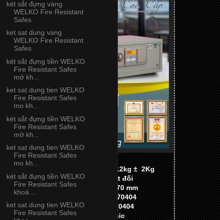
két sắt đựng vàng
WELKO Fire Resistant
Safes
ket sat dung vang
WELKO Fire Resistant
Safes
két sắt đựng tiền WELKO
Fire Resistant Safes
mở kh...
ket sat dung tien WELKO
Fire Resistant Safes
mo kh...
két sắt đựng tiền WELKO
Fire Resistant Safes
mở kh...
ket sat dung tien WELKO
Fire Resistant Safes
Model: KS43 Electronic
mo kh...
Bảo hành: 02 Năm
Trọng lượng: 12kg ±
2Kg
két sắt đựng tiền WELKO
Tính năng: An toàn bảo mật tuyệt đối
Fire Resistant Safes
KTN: Cao 200 * Rộng 430 * Sâu 370 mm
khoá ...
Hotline International: (+84) 98 2770404
ket sat dung tien WELKO
Hotline Nhà Máy Két Sắt: 098 2770404
Fire Resistant Safes
Két Sắt Khách Sạn KS43 Electronic