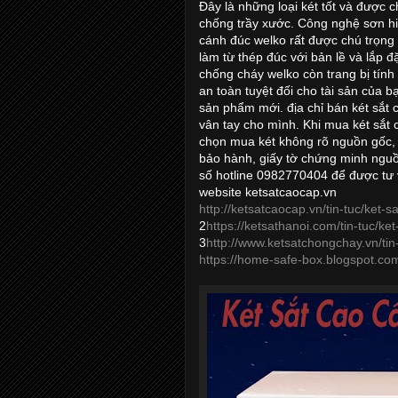
Đây là những loại két tốt và được 
chống trầy xước. Công nghệ sơn hi
cánh đúc welko rất được chú trọng 
làm từ thép đúc với bản lề và lắp 
chống cháy welko còn trang bị tín
an toàn tuyệt đối cho tài sản của b
sản phẩm mới. địa chỉ bán két sắt 
vân tay cho mình. Khi mua két sắt
chọn mua két không rõ nguồn gốc,
bảo hành, giấy tờ chứng minh nguồ
số hotline 0982770404 để được tư 
website ketsatcaocap.vn
http://ketsatcaocap.vn/tin-tuc/ket-s
2
https://ketsathanoi.com/tin-tuc/ket
3
http://www.ketsatchongchay.vn/tin-
https://home-safe-box.blogspot.com