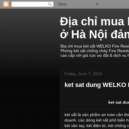
Địa chỉ mua 
ở Hà Nội đả
Địa chỉ mua két sắt WELKO Fire Resis
Phòng két sắt chống cháy Fire Resis
cao cấp với giá cực ưu đãi & dịch vụ 
Friday, June 7, 2019
ket sat dung WELKO F
ket sat d
két sắt là sản phẩm an toàn cần thi
doanh. các dòng két sắt phổ biến 
két vân tay, két điện tử, két chống 