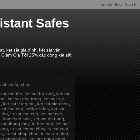
istant Safes
 két sắt gia đình, két sắt văn
 Giảm Giá Tới 25% các dòng két sắt
 sắt chống cháy
 sat can tho
,
ket sat ha long
,
ket sat
noi
,
ket sat nha trang
,
ket sat sai
n
,
ket sat vung tau
,
ket sat bien hoa
,
 sat cao cap
,
welko safes
,
ket sat
 tho
,
tu sat cao cap
,
ket sat cao
p
,
homesun safe
,
ket sat da nang
,
 sat phong thuy
,
tu bao mat
,
ket sat
long
,
tu sat chong chay
,
tu sat xuat
au
,
tu sat nhap khau
,
tu sat an phat
,
sat phong thuy
,
ket sat ngan hang
,