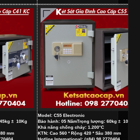
Model: C55
Electronic
 45kg ±
10Kg
Bảo hành: 05 Năm
Trọng lượng: 60kg ±
10Kg
Khả năng chống cháy: 1.200°C
 380 mm
KTN: Cao 560 * Rộng 420 * Sâu 380 mm
2770404
Hotline International: (+84) 98 2770404