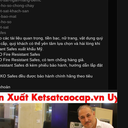
ket-sat-ngan-hang-bemc
u-ho-so-chong-chay
et-sat-khach-san
u-bao-mat
u-ho-so
t-sat
afes
các tài liệu quan trọng, tiền bạc, nữ trang, vật dụng quý
cắp, quý khách có thể yên tâm lựa chọn và hài lòng khi
nt Safes xuất khẩu Mỹ.
 Fire Resistant Safes
Fire Resistant Safes, có tem chống hàng giả.
istant Safes đi kèm phiếu bảo hành, hướng dẫn lắp đặt
LKO Safes đều được bảo hành chính hãng theo tiêu
 khoản