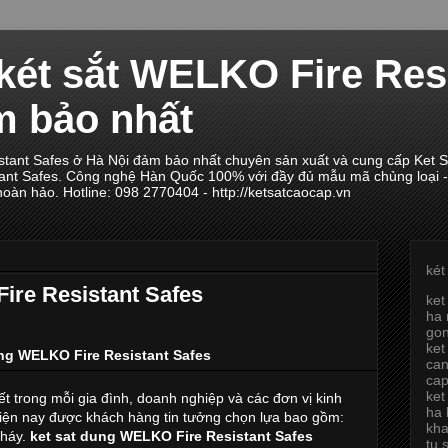
két sắt WELKO Fire Res
m bảo nhất
tant Safes ở Hà Nội đảm bảo nhất chuyên sản xuất và cung cấp Ket Sat,
tant Safes. Công nghệ Hàn Quốc 100% với đầy đủ mẫu mã chủng loại -
hoàn hảo. Hotline: 098 2770404 - http://ketsatcaocap.vn
két
ire Resistant Safes
ket
ha 
go
ket
ung WELKO Fire Resistant Safes
can
ca
ket
ết trong mỗi gia đình, doanh nghiệp và các đơn vị kinh
ha 
hiện nay được khách hàng tin tưởng chọn lựa bao gồm:
kh
cháy.
ket sat dung WELKO Fire Resistant Safes
tu 