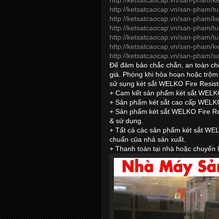
http://ketsatcaocap.vn/san-pham/
http://ketsatcaocap.vn/san-pham/t
http://ketsatcaocap.vn/san-pham/k
http://ketsatcaocap.vn/san-pham/t
http://ketsatcaocap.vn/san-pham/t
http://ketsatcaocap.vn/san-pham/ke
http://ketsatcaocap.vn/san-pham/s
Để đảm bảo chắc chắn, an toàn cho 
giá. Phòng khi hỏa hoạn hoặc trộm 
sử sụng két sắt WELKO Fire Resista
+ Cam kết sản phẩm két sắt WELKO
+ Sản phẩm két sắt cao cấp WELKO 
+ Sản phẩm két sắt WELKO Fire Res
& sử dụng.
+ Tất cả các sản phẩm két sắt WE
chuẩn của nhà sản xuất.
+ Thanh toán tại nhà hoặc chuyển