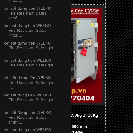
khoa ...
két sắt đựng tiền WELKO
Fire Resistant Safes
khoá ...
ket sat dung tien WELKO
Fire Resistant Safes
khoa ...
két sắt đựng tiền WELKO
Fire Resistant Safes giá
r...
ket sat dung tien WELKO
Fire Resistant Safes gia
r...
két sắt đựng tiền WELKO
Fire Resistant Safes giá
r...
ket sat dung tien WELKO
Fire Resistant Safes gia
r...
Model: KS43Z
két sắt đựng tiền WELKO
Bảo hành: 05 Năm
Trọng lượng: 190kg ±
10Kg
Fire Resistant Safes
Khả năng chống cháy: 1.200°C
chính...
KTN: Cao 1.070 * Rộng 600 * Sâu 600 mm
ket sat dung tien WELKO
Hotline International: (+84) 98 2770404