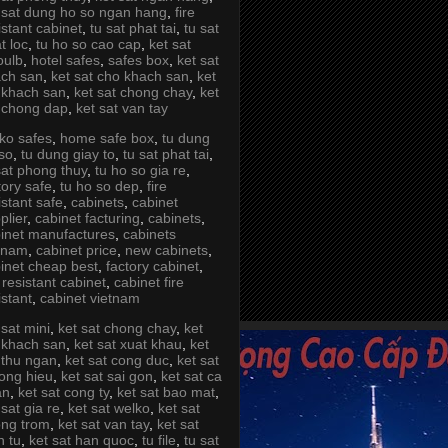
 sat dung ho so ngan hang
,
fire
istant cabinet
,
tu sat phat tai
,
tu sat
t loc
,
tu ho so cao cap
,
ket sat
oulb
,
hotel safes
,
safes box
,
ket sat
ch san
,
ket sat cho khach san
,
ket
 khach san
,
ket sat chong chay
,
ket
 chong dap
,
ket sat van tay
ko safes
,
home safe box
,
tu dung
so
,
tu dung giay to
,
tu sat phat tai
,
sat phong thuy
,
tu ho so gia re
,
tory safe
,
tu ho so dep
,
fire
istant safe
,
cabinets
,
cabinet
plier
,
cabinet facturing
,
cabinets
,
inet manufactures
,
cabinets
tnam
,
cabinet price
,
new cabinets
,
inet cheap best
,
factory cabinet
,
e resistant cabinet
,
cabinet fire
istant
,
cabinet vietnam
 sat mini
,
ket sat chong chay
,
ket
 khach san
,
ket sat xuat khau
,
ket
 thu ngan
,
ket sat cong duc
,
ket sat
ong hieu
,
ket sat sai gon
,
ket sat ca
an
,
ket sat cong ty
,
ket sat bao mat
,
 sat gia re
,
ket sat welko
,
ket sat
ng trom
,
ket sat van tay
,
ket sat
n tu
,
ket sat han quoc
,
tu file
,
tu sat