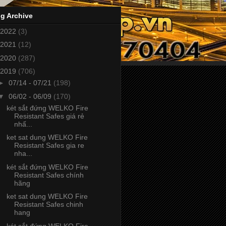
g Archive
2022
(3)
2021
(12)
2020
(287)
2019
(706)
►
07/14 - 07/21
(198)
▼
06/02 - 06/09
(170)
két sắt đứng WELKO Fire
Resistant Safes giá rẻ
nhấ...
ket sat dung WELKO Fire
Resistant Safes gia re
nha...
két sắt đứng WELKO Fire
Resistant Safes chính
hãng
ket sat dung WELKO Fire
Resistant Safes chinh
hang
két sắt đứng WELKO Fire